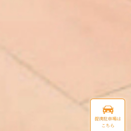
提携駐車場は
こちら